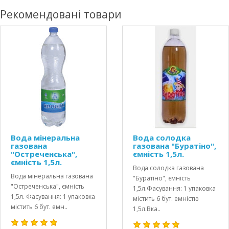
Рекомендовані товари
Вода мінеральна
Вода солодка
газована
газована "Буратіно",
"Остреченська",
ємність 1,5л.
ємність 1,5л.
Вода солодка газована
Вода мінеральна газована
"Буратіно", ємність
"Остреченська", ємність
1,5л.Фасування: 1 упаковка
1,5л. Фасування: 1 упаковка
містить 6 бут. емністю
містить 6 бут. емн..
1,5л.Вка..