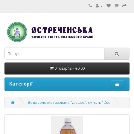
0 товар(ів) - ₴0.00
Категорії
Вода солодка газована "Дюшес", ємність 1,5л.