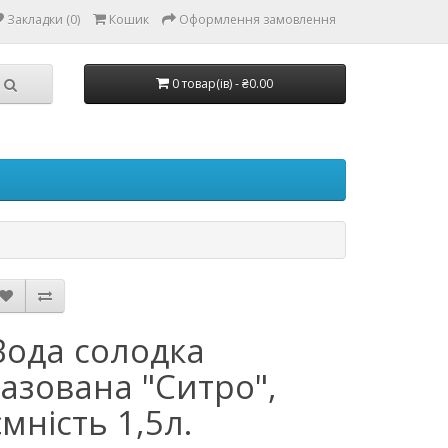
Закладки (0)
Кошик
Оформлення замовлення
0 товар(ів) - ₴0.00
Вода солодка
газована "Ситро",
ємність 1,5л.