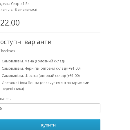
дель: Ситро 1,5л.
явність: Є в наявності
22.00
оступні варіанти
Checkbox
Самовивіз м. Мена (Головний склад)
Самовивіз м. Чернігів (оптовий склад) (+₴1.00)
Самовивіз м. Шостка (оптовий склад) (+₴1.00)
Доставка Нова Пошта (оплачує клієнт за тарифами
перевізника)
лькість
Купити