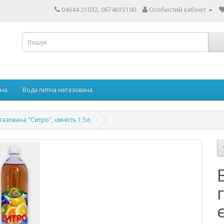
04644 21032, 0674615190
Особистий кабінет
ана
Вода питна негазована
азована "Ситро", ємність 1,5л.