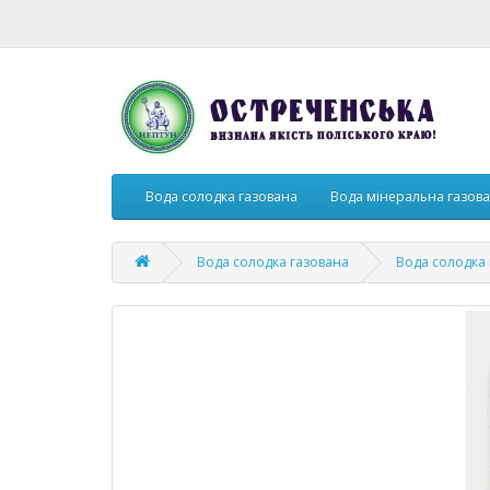
Вода солодка газована
Вода мінеральна газов
Вода солодка газована
Вода солодка г