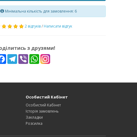
Мінімальна кількість для замовлення: 6
2 відгуків
/
Написати відгук
оділитись з друзями!
Facebook
Telegram
Viber
WhatsApp
Особистий Кабінет
Особистий Кабінет
Історія замовлень
Закладки
Розсилка