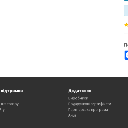
П
 підтримки
Додатково
и
Виробники
ння товару
Подарункові сертифікати
йту
Партнерська програма
Акції