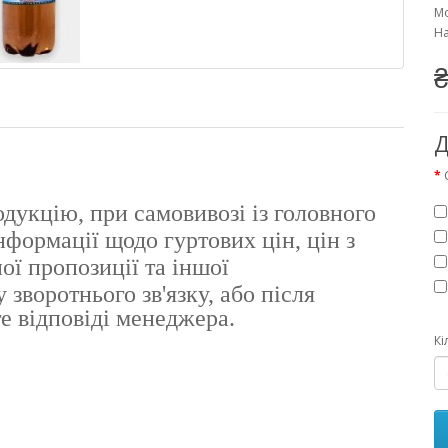
Мо
На
₴
Д
одукцію, при самовивозі із головного
формації щодо гуртових цін, цін з
ої пропозиції
та іншої
зворотнього зв'язку, або після
е відповіді менеджера.
Кі