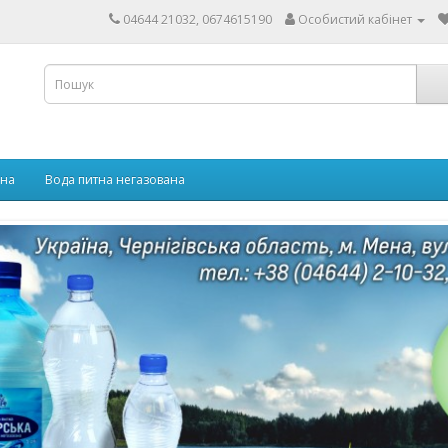
04644 21032, 0674615190
Особистий кабінет
ана
Вода питна негазована