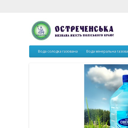
Вода солодка газована
Вода мінеральна газов