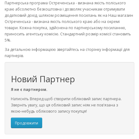
Партнерська програма Остреченська - визнана якість поліського
краю абсолютно безкоштовна і дозволяє учасникам отримувати
додатковий дохід, шляхом розміщення посилань як на Наш магазин
Остреченська - визнана якість поліського краю або на окремі
товари. Кожна покупка, здійснена по партнерському посиланню,
приносить агентську комісію. Стандартний розмір комісії становить
5%.
За детальною інформацією звертайтесь на сторінку інформації для
партнерів.
Новий Партнер
Я не є партнером.
Натисніть Вперед щоб створити обліковий запис партнера.
Зверніть увагу, що ця обліковий запис ніяк не пов'язана з
якою-небудь облікового запису покупця!
Продовжити