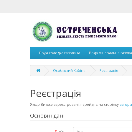
Вода солодка газована
Вода мінеральна газов
Особистий Кабінет
Реєстрація
Реєстрація
Якщо Ви вже зареєстровані, перейдіть на сторінку
автори
Основні дані
Ім'я