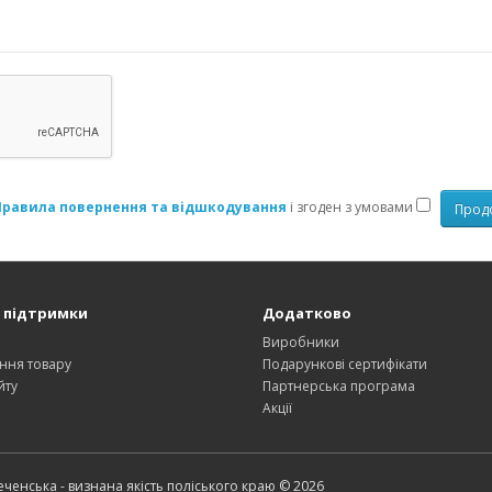
Правила повернення та відшкодування
і згоден з умовами
 підтримки
Додатково
и
Виробники
ння товару
Подарункові сертифікати
йту
Партнерська програма
Акції
ченська - визнана якість поліського краю © 2026