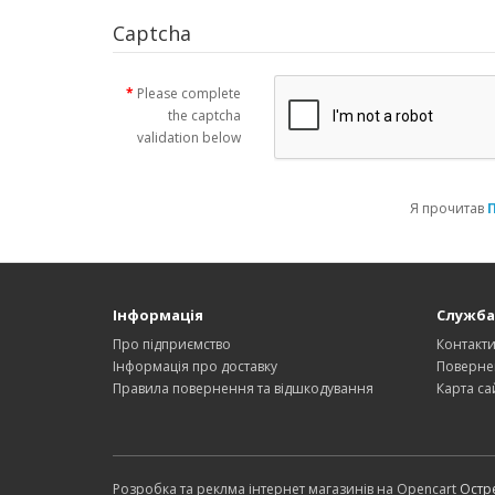
Captcha
Please complete
the captcha
validation below
Я прочитав
Інформація
Служба
Про підприємство
Контакт
Інформація про доставку
Поверне
Правила повернення та відшкодування
Карта са
Розробка та реклма інтернет магазинів на Opencart
Остре