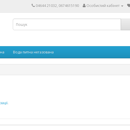
04644 21032, 0674615190
Особистий кабінет
ана
Вода питна негазована
зації
.